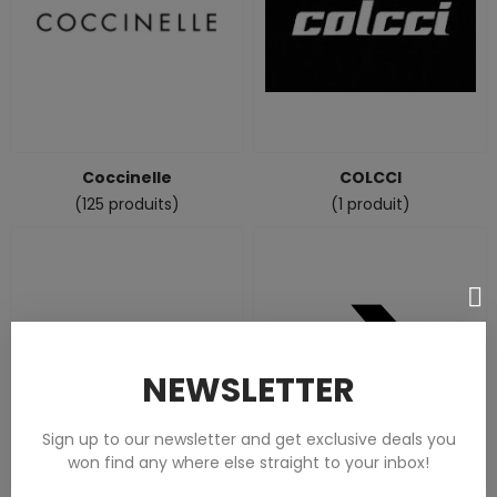
Coccinelle
COLCCI
(125 produits)
(1 produit)
NEWSLETTER
Sign up to our newsletter and get exclusive deals you
won find any where else straight to your inbox!