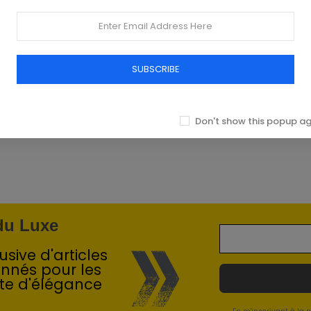
SUBSCRIBE
Don't show this popup a
 du Luxe
sive d'articles
onnés pour les
te d'élégance