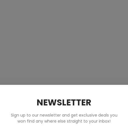
NEWSLETTER
Sign up to our newsletter and get exclusive deals you
won find any where else straight to your inbox!