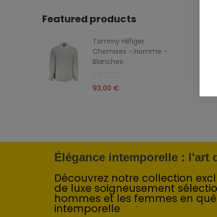
Featured products
Tommy Hilfiger
Chemises - Homme -
Blanches
93,00 €
Élégance intemporelle : l'art
Découvrez notre collection exclu
de luxe soigneusement sélecti
hommes et les femmes en quê
intemporelle