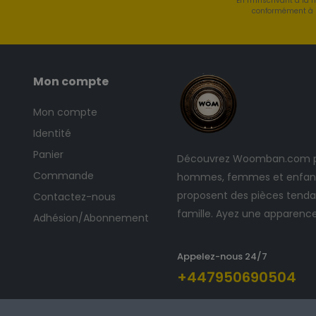
En m'inscrivant à la 
conformément à l
Mon compte
Mon compte
Identité
Panier
Découvrez Woomban.com po
Commande
hommes, femmes et enfants
proposent des pièces tendan
Contactez-nous
famille. Ayez une apparenc
Adhésion/Abonnement
Appelez-nous 24/7
+447950690504