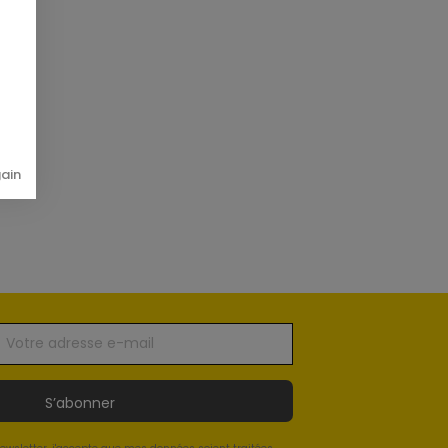
gain
S’abonner