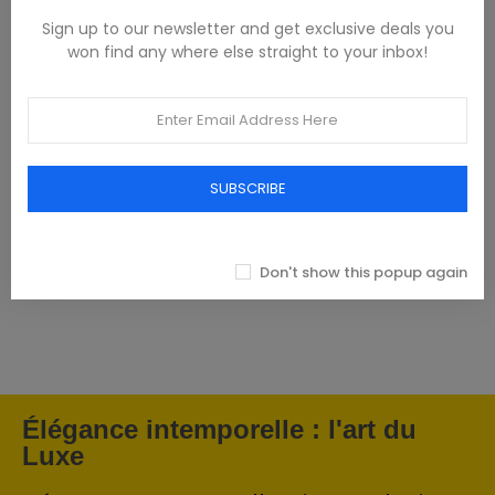
Sign up to our newsletter and get exclusive deals you
won find any where else straight to your inbox!
Featured products
SUBSCRIBE
Tommy Hilfiger Chemises - Homme -
Blanches
Don't show this popup again
93,00 €
Élégance intemporelle : l'art du
Luxe