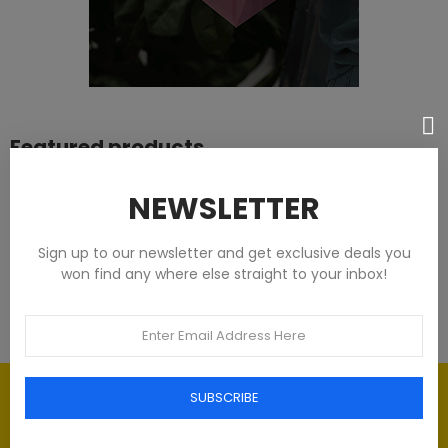
Featured products
Tommy Hilfiger Chemises - Homme -
NEWSLETTER
Blanches
Sign up to our newsletter and get exclusive deals you
93,00 €
won find any where else straight to your inbox!
Élégance intemporelle : l'art du
SUBSCRIBE
Luxe