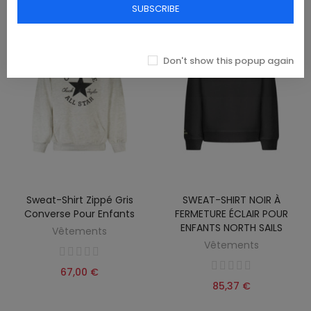
SUBSCRIBE
Don't show this popup again
Sweat-Shirt Zippé Gris
SWEAT-SHIRT NOIR À
Converse Pour Enfants
FERMETURE ÉCLAIR POUR
ENFANTS NORTH SAILS
Vêtements
Vêtements
67,00 €
85,37 €