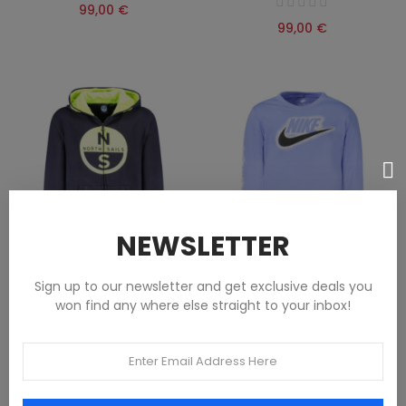
99,00 €
99,00 €
NEWSLETTER
Sign up to our newsletter and get exclusive deals you
SWEAT-SHIRT ZIPPÉ NORTH
T-SHIRT À MANCHES LONGUES
won find any where else straight to your inbox!
SAILS POUR ENFANT BLEU
NIKE POUR ENFANT, BLEU
Vêtements
Vêtements
99,00 €
45,00 €