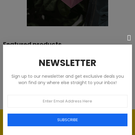
Featured products
Tommy Hilfiger Chemises - Homme -
NEWSLETTER
Blanches
Sign up to our newsletter and get exclusive deals you
93,00 €
won find any where else straight to your inbox!
Élégance intemporelle : l'art du
SUBSCRIBE
Luxe