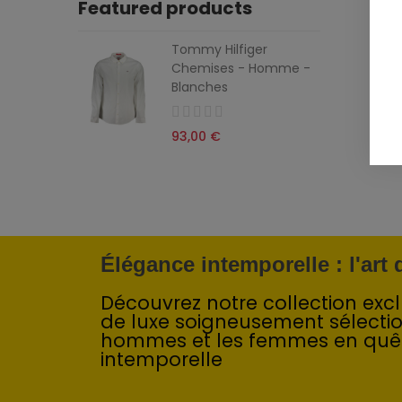
Featured products
Tommy Hilfiger
Chemises - Homme -
Blanches
93,00 €
Élégance intemporelle : l'art
Découvrez notre collection exclu
de luxe soigneusement sélecti
hommes et les femmes en quê
intemporelle