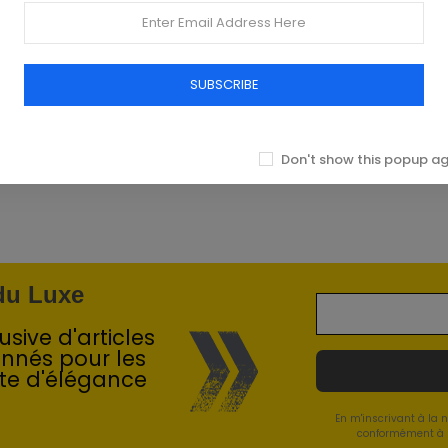
SUBSCRIBE
Don't show this popup a
 du Luxe
sive d'articles
onnés pour les
te d'élégance
En m'inscrivant à la 
conformément à l