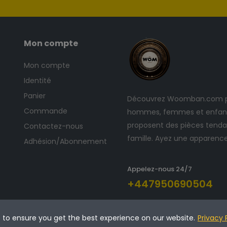
Mon compte
Mon compte
Identité
Panier
Découvrez Woomban.com po
Commande
hommes, femmes et enfants
proposent des pièces tendan
Contactez-nous
famille. Ayez une apparenc
Adhésion/Abonnement
Appelez-nous 24/7
+447950690504
s to ensure you get the best experience on our website.
Privacy 
és.