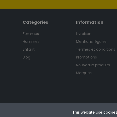
Catégories
Information
Femmes
Livraison
Hommes
Mentions légales
Enfant
Termes et conditions
Blog
Promotions
Nouveaux produits
Marques
This website use cookie
Copyright © 2025 woomban.com. Tous droits réserv