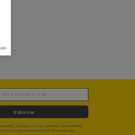
gain
S’abonner
newsletter, j'accepte que mes données soient traitées
a Politique de confidentialité de Woomban.com.