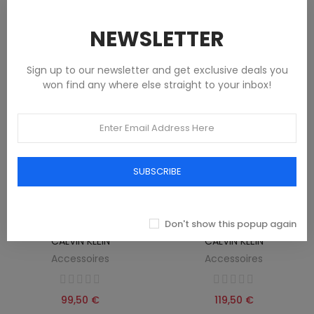
161,00 €
110,00 €
NEWSLETTER
Sign up to our newsletter and get exclusive deals you
won find any where else straight to your inbox!
SUBSCRIBE
Don't show this popup again
PORTEFEUILLE FEMME NOIR
PORTEFEUILLE HOMME MARRON
CALVIN KLEIN
CALVIN KLEIN
Accessoires
Accessoires
99,50 €
119,50 €