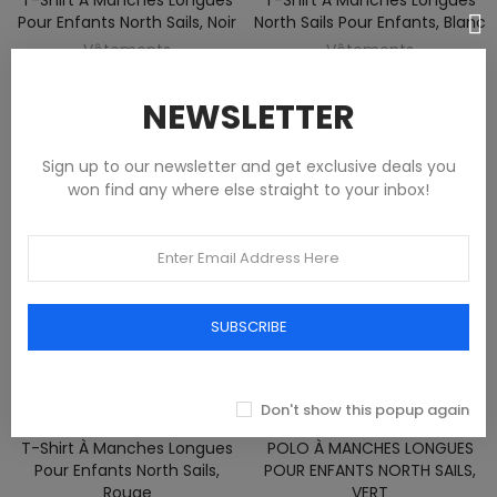
Pour Enfants North Sails, Noir
North Sails Pour Enfants, Blanc
Vêtements
Vêtements
NEWSLETTER
52,53 €
52,53 €
Sign up to our newsletter and get exclusive deals you
won find any where else straight to your inbox!
SUBSCRIBE
Don't show this popup again
T-Shirt À Manches Longues
POLO À MANCHES LONGUES
Pour Enfants North Sails,
POUR ENFANTS NORTH SAILS,
Rouge
VERT