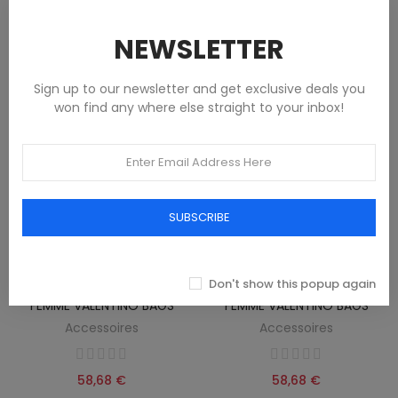
58,68 €
52,12 €
NEWSLETTER
Sign up to our newsletter and get exclusive deals you
won find any where else straight to your inbox!
SUBSCRIBE
Don't show this popup again
PORTEFEUILLE NOIR POUR
PORTEFEUILLE NOIR POUR
FEMME VALENTINO BAGS
FEMME VALENTINO BAGS
Accessoires
Accessoires
58,68 €
58,68 €