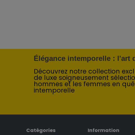
Vans
(1)
WRANGLER
(1)
ZUELEMENTS
(4)
Élégance intemporelle : l'art
Découvrez notre collection exclu
de luxe soigneusement sélecti
hommes et les femmes en quê
intemporelle
Catégories
Information