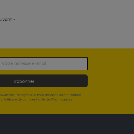
uivant »
S’abonner
newsletter, j'accepte que mes données soient traitées
a Politique de confidentialité de Woomban.com.