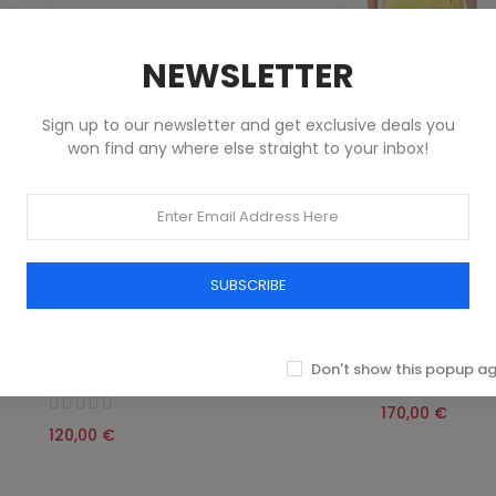
NEWSLETTER
Sign up to our newsletter and get exclusive deals you
won find any where else straight to your inbox!
SUBSCRIBE
ON BERMUDA FEMME MURPHY &
PANTALON FEMME ZUELEMENT
NYE BLANC
Vêtements
Don't show this popup a
Vêtements
170,00 €
120,00 €