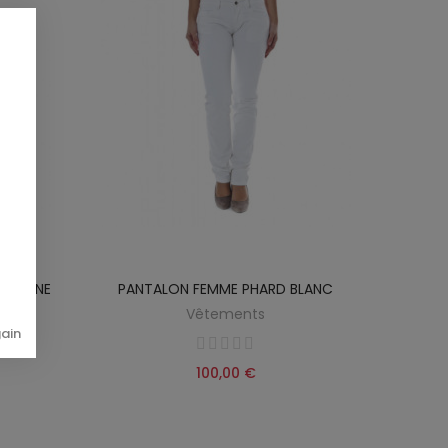
S JAUNE
PANTALON FEMME PHARD BLANC
Vêtements
gain
100,00 €