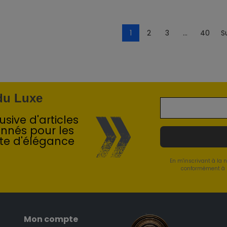
1
2
3
…
40
S
 du Luxe
sive d'articles
onnés pour les
te d'élégance
En m'inscrivant à la 
conformément à l
Mon compte