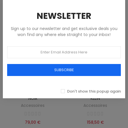
79,00 €
79,00 €
NEWSLETTER
Sign up to our newsletter and get exclusive deals you
won find any where else straight to your inbox!
SUBSCRIBE
Don't show this popup again
ÉCHARPE US POLO HOMME
ÉCHARPE HOMME NOIRE CALVIN
NOIR
KLEIN
Accessoires
Accessoires
79,00 €
158,50 €