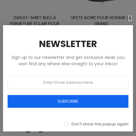
SWEAT-SHIRT BLEU À
VESTE NOIRE POUR HOMME US
FERMETURE ÉCLAIR POUR
GRAND
HOMME US GRAND
Vêtements
Vêtements
NEWSLETTER
223,19 €
55,77 €
Sign up to our newsletter and get exclusive deals you
won find any where else straight to your inbox!
SUBSCRIBE
Don't show this popup again