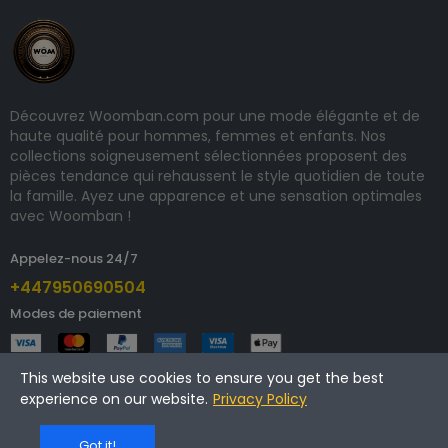
Découvrez Woomban.com pour une mode élégante et de
haute qualité pour hommes, femmes et enfants. Nos
collections soigneusement sélectionnées proposent des
pièces tendance qui rehaussent le style quotidien de toute
la famille. Ayez une apparence et une sensation optimales
avec Woomban !
Appelez-nous 24/7
+447950690504
Modes de paiement
This website use cookies to ensure you get the best
experience on our website.
Privacy Policy
Copyright © 2025 woomban.com. Tous droits réservés.
Got it!