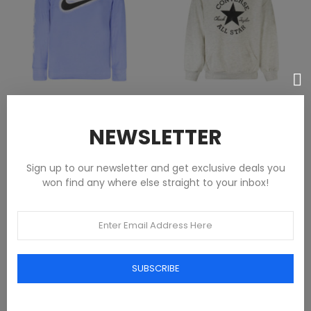
T-SHIRT À MANCHES LONGUES
Sweat-Shirt Zippé Gris
NEWSLETTER
NIKE POUR ENFANT, BLEU
Converse Pour Enfants
Vêtements
Vêtements
Sign up to our newsletter and get exclusive deals you
won find any where else straight to your inbox!
45,00 €
67,00 €
SUBSCRIBE