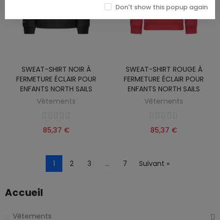
Don't show this popup again
SWEAT-SHIRT NOIR À
SWEAT-SHIRT ROUGE À
FERMETURE ÉCLAIR POUR
FERMETURE ÉCLAIR POUR
ENFANTS NORTH SAILS
ENFANTS NORTH SAILS
Vêtements
Vêtements
85,37 €
85,37 €
1
2
3
…
7
Suivant »
Accueil
Vêtements