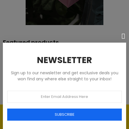
Featured products
Tommy Hilfiger Chemises - Homme -
NEWSLETTER
Blanches
Sign up to our newsletter and get exclusive deals you
93,00 €
won find any where else straight to your inbox!
Élégance intemporelle : l'art du
SUBSCRIBE
Luxe