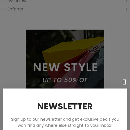
Hommes
Enfants
NEWSLETTER
Sign up to our newsletter and get exclusive deals you
won find any where else straight to your inbox!