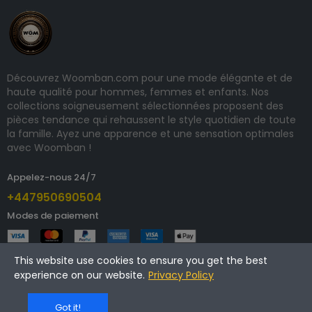
Découvrez Woomban.com pour une mode élégante et de
haute qualité pour hommes, femmes et enfants. Nos
collections soigneusement sélectionnées proposent des
pièces tendance qui rehaussent le style quotidien de toute
la famille. Ayez une apparence et une sensation optimales
avec Woomban !
Appelez-nous 24/7
+447950690504
Modes de paiement
This website use cookies to ensure you get the best
experience on our website.
Privacy Policy
Copyright © 2025 woomban.com. Tous droits réservés.
Got it!