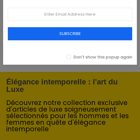
Featured products
Tommy Hilfiger Chemises - Homme -
Blanches
SUBSCRIBE
93,00 €
Don't show this popup again
Élégance intemporelle : l'art du
Luxe
Découvrez notre collection exclusive
d'articles de luxe soigneusement
sélectionnés pour les hommes et les
femmes en quête d'élégance
intemporelle