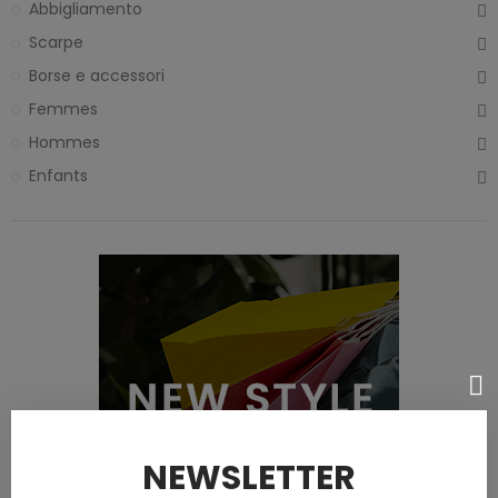
Abbigliamento
Scarpe
Borse e accessori
Femmes
Hommes
Enfants
NEWSLETTER