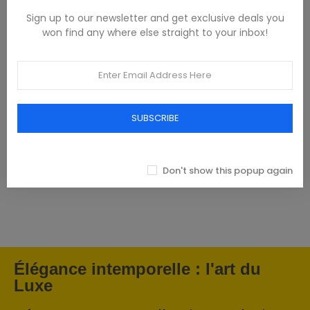
Sign up to our newsletter and get exclusive deals you
won find any where else straight to your inbox!
Featured products
SUBSCRIBE
Tommy Hilfiger Chemises - Homme -
Blanches
Don't show this popup again
93,00 €
Élégance intemporelle : l'art du
Luxe