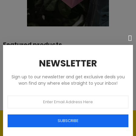
Featured products
Tommy Hilfiger Chemises - Homme -
NEWSLETTER
Blanches
Sign up to our newsletter and get exclusive deals you
93,00 €
won find any where else straight to your inbox!
Élégance intemporelle : l'art du
SUBSCRIBE
Luxe