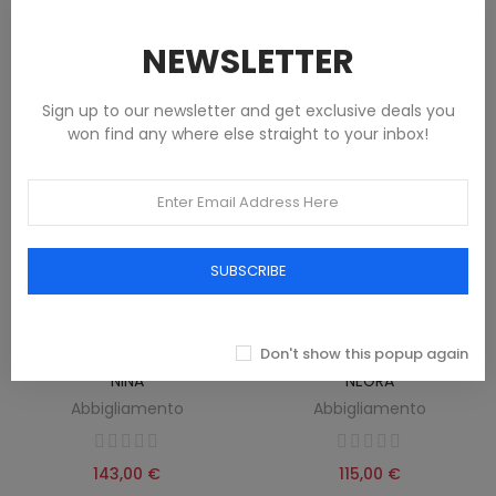
223,33 €
143,00 €
NEWSLETTER
Sign up to our newsletter and get exclusive deals you
won find any where else straight to your inbox!
SUBSCRIBE
Don't show this popup again
CHAQUETA NEGRA NIKE PARA
CHAQUETA JORDAN PARA NIÑA,
NIÑA
NEGRA
Abbigliamento
Abbigliamento
143,00 €
115,00 €