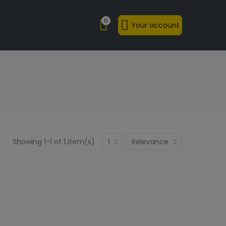
0
Your account
Showing 1-1 of 1 item(s)
1
Relevance