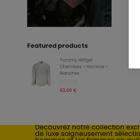
Featured products
Tommy Hilfiger
Chemises - Homme -
Blanches
93,00 €
Élégance intemporelle : l'art
Découvrez notre collection exclu
de luxe soigneusement sélecti