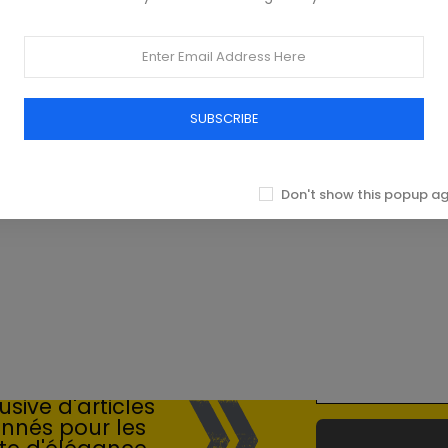
SUBSCRIBE
Don't show this popup a
 du Luxe
sive d'articles
onnés pour les