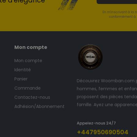
te d'élégance
En m'inscrivant à la 
conformément à l
Mon compte
Mon compte
Identité
Panier
Découvrez Woomban.com po
Commande
hommes, femmes et enfants
proposent des pièces tendan
Contactez-nous
famille. Ayez une apparenc
Adhésion/Abonnement
Appelez-nous 24/7
+447950690504