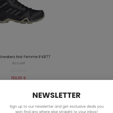
 Sneakers Noir Femme IF4877
Accueil
150,00 €
NEWSLETTER
Sign up to our newsletter and get exclusive deals you
won find any where else straight to your inbox!