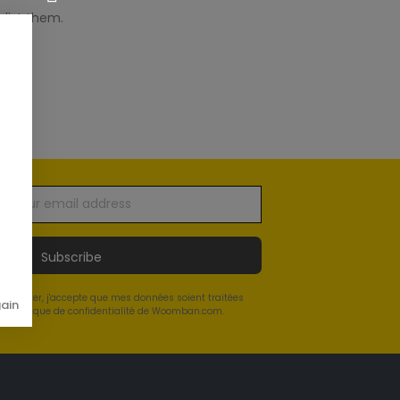
hlist them.
Subscribe
newsletter, j'accepte que mes données soient traitées
gain
a Politique de confidentialité de Woomban.com.