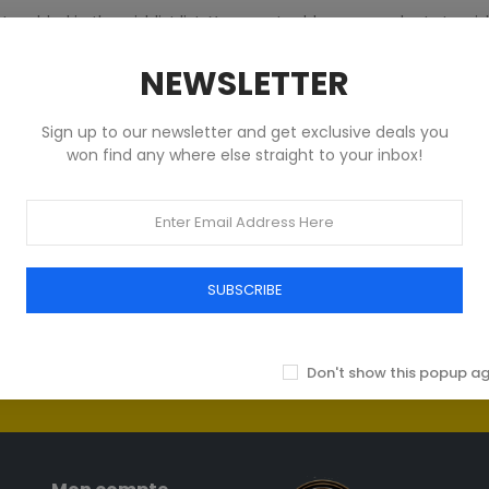
s added in the wishlist list. You must add some products to wis
NEWSLETTER
RETURN TO HOME
Sign up to our newsletter and get exclusive deals you
won find any where else straight to your inbox!
 du Luxe
sive d'articles
SUBSCRIBE
onnés pour les
te d'élégance
En m'inscrivant à la 
Don't show this popup a
conformément à l