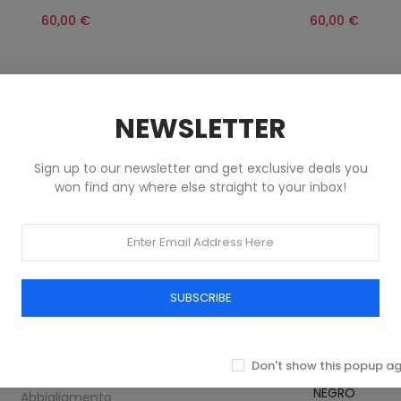
60,00 €
60,00 €
NEWSLETTER
Sign up to our newsletter and get exclusive deals you
won find any where else straight to your inbox!
SUBSCRIBE
Don't show this popup a
KKEMBERGS NEGRO PARA HOMBRE
BOXER BIKKEMBERGS PARA 
NEGRO
Abbigliamento