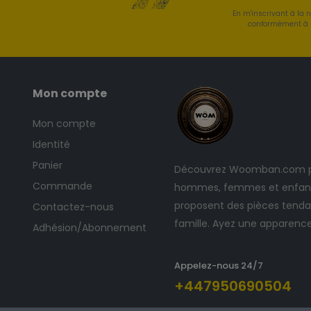
En m'inscrivant à la 
conformément à l
Mon compte
Mon compte
Identité
Panier
Découvrez Woomban.com po
Commande
hommes, femmes et enfants
proposent des pièces tendan
Contactez-nous
famille. Ayez une apparenc
Adhésion/Abonnement
Appelez-nous 24/7
+447950690504