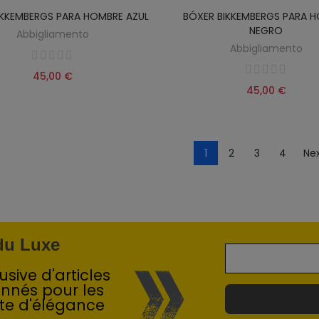
IKKEMBERGS PARA HOMBRE AZUL
BÓXER BIKKEMBERGS PARA 
NEGRO
Abbigliamento
Abbigliamento
45,00 €
45,00 €
1
2
3
4
Nex
 du Luxe
sive d'articles
onnés pour les
te d'élégance