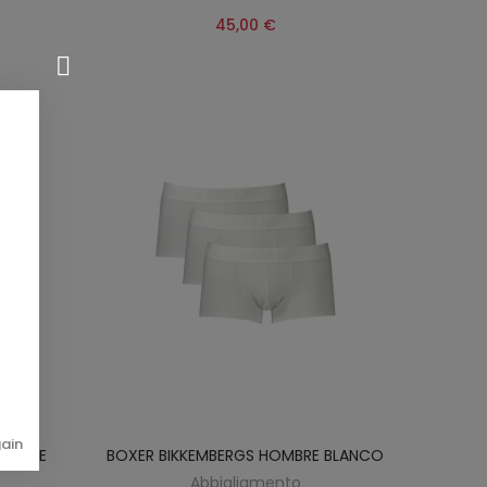
45,00 €
gain
HOMBRE
BOXER BIKKEMBERGS HOMBRE BLANCO
Abbigliamento