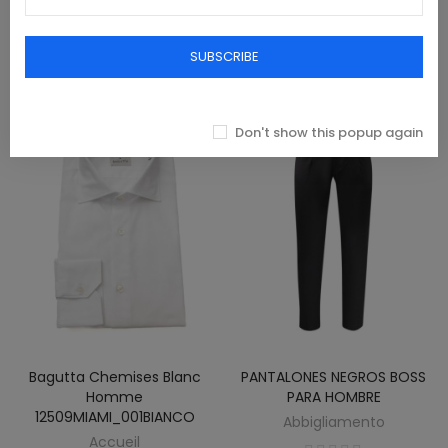
Abbigliamento
70,00 €
SUBSCRIBE
39,00 €
Don't show this popup again
Bagutta Chemises Blanc
PANTALONES NEGROS BOSS
Homme
PARA HOMBRE
12509MIAMI_001BIANCO
Abbigliamento
Accueil