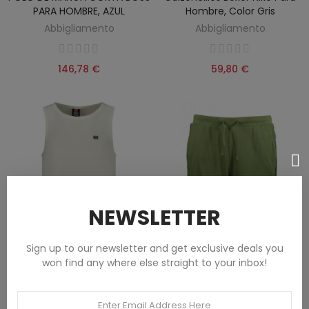
PARA HOMBRE, AZUL
Hombre, Color Gris
Abbigliamento
Abbigliamento
146,78 €
59,80 €
NEWSLETTER
Sign up to our newsletter and get exclusive deals you
won find any where else straight to your inbox!
CAMISETA DE TIRANTES
PANTALÓN CORTO VERDE DE
BLANCA PARA HOMBRE
HOMBRE GIAN MARCO VENTURI
NORUEGA 1963
Abbigliamento