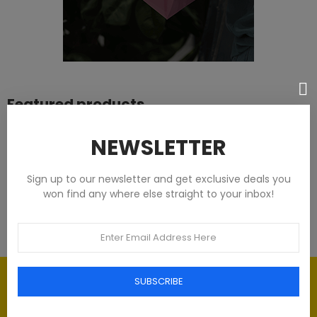
Featured products
Tommy Hilfiger Chemises - Homme -
NEWSLETTER
Blanches
Sign up to our newsletter and get exclusive deals you
93,00 €
won find any where else straight to your inbox!
Élégance intemporelle : l'art du
SUBSCRIBE
Luxe