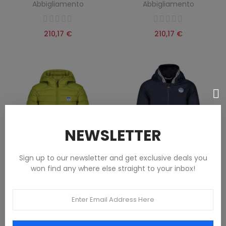
Abbigliamento
Abbigliamento
210,17 €
210,17 €
NEWSLETTER
Sign up to our newsletter and get exclusive deals you
won find any where else straight to your inbox!
CHAQUETA VERDE INFANTIL
CHAQUETA AZUL INFANTIL
NORTH SAILS
NORTH SAILS
Abbigliamento
Abbigliamento