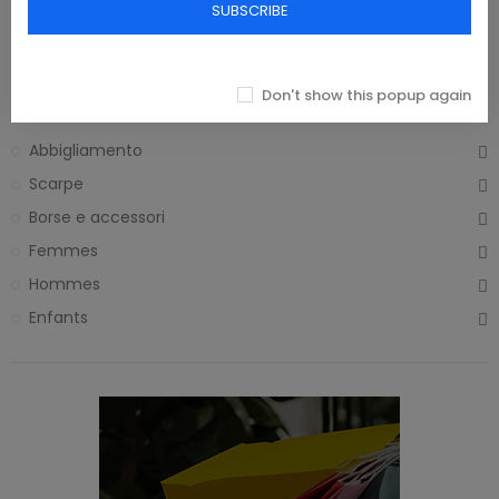
SUBSCRIBE
197,06 €
223,33 €
Accueil
Don't show this popup again
Abbigliamento
Scarpe
Borse e accessori
Femmes
Hommes
Enfants