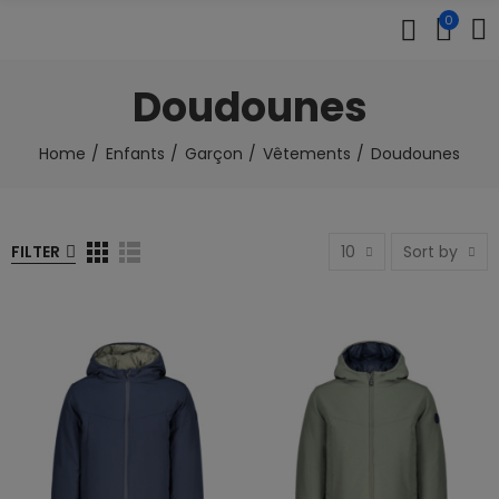
0
Doudounes
Home
Enfants
Garçon
Vêtements
Doudounes
FILTER
10
Sort by