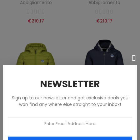
Abbigliamento
Abbigliamento
€210.17
€210.17
NEWSLETTER
Sign up to our newsletter and get exclusive deals you
won find any where else straight to your inbox!
NORTH SAILS CHILDREN'S GREEN
NORTH SAILS CHILDREN'S BLUE
JACKET
JACKET
Abbigliamento
Abbigliamento