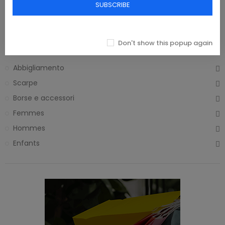
SUBSCRIBE
€197.06
€223.33
Home
Don't show this popup again
Abbigliamento
Scarpe
Borse e accessori
Femmes
Hommes
Enfants