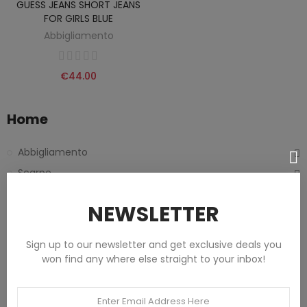
GUESS JEANS SHORT JEANS
FOR GIRLS BLUE
Abbigliamento
€44.00
Home
Abbigliamento
Scarpe
Borse e accessori
NEWSLETTER
Femmes
Hommes
Sign up to our newsletter and get exclusive deals you
Enfants
won find any where else straight to your inbox!