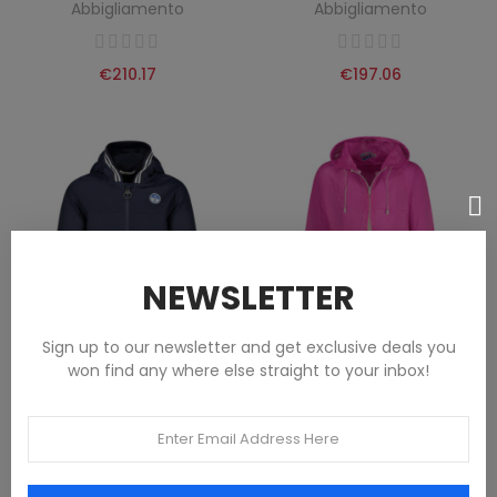
Abbigliamento
Abbigliamento
€210.17
€197.06
NEWSLETTER
Sign up to our newsletter and get exclusive deals you
won find any where else straight to your inbox!
NORTH SAILS CHILDREN'S BLUE
SIMIANI RAINCOAT WOMEN
JACKET
PINK
Abbigliamento
Abbigliamento