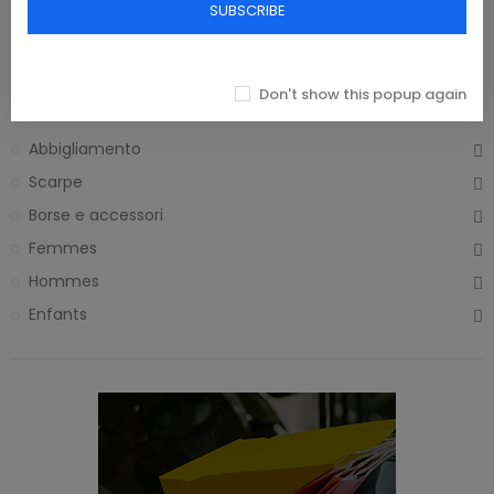
SUBSCRIBE
€223.33
€25.00
Home
Don't show this popup again
Abbigliamento
Scarpe
Borse e accessori
Femmes
Hommes
Enfants