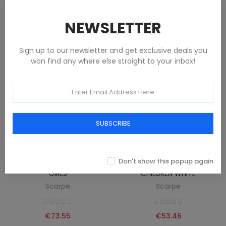
€73.55
€73.55
NEWSLETTER
Sign up to our newsletter and get exclusive deals you
won find any where else straight to your inbox!
SUBSCRIBE
Don't show this popup again
FILA PINK SPORTS SHOES FOR
GAS SPORTS SHOE FOR
GIRLS
CHILDREN WHITE
Scarpe
Scarpe
€73.55
€53.46