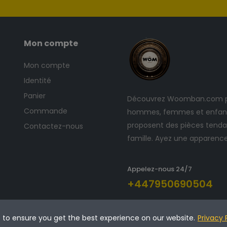
Mon compte
Mon compte
Identité
Panier
Découvrez Woomban.com po
Commande
hommes, femmes et enfants
proposent des pièces tendan
Contactez-nous
famille. Ayez une apparenc
Appelez-nous 24/7
+447950690504
s to ensure you get the best experience on our website.
Privacy 
vés.