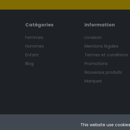
Catégories
Information
Femmes
Livraison
Hommes
Mentions légales
Enfant
Termes et conditions
Blog
Promotions
Nouveaux produits
Marques
This website use cookie
Copyright © 2024 woomban.com. Tous droits réser