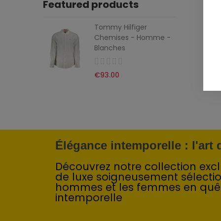
Featured products
Tommy Hilfiger
Chemises - Homme -
Blanches
€93.00
Élégance intemporelle : l'art
Découvrez notre collection exclu
de luxe soigneusement sélecti
hommes et les femmes en quê
intemporelle