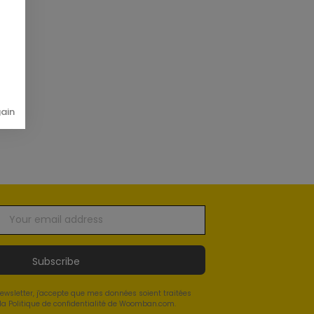
gain
Subscribe
newsletter, j'accepte que mes données soient traitées
a Politique de confidentialité de Woomban.com.