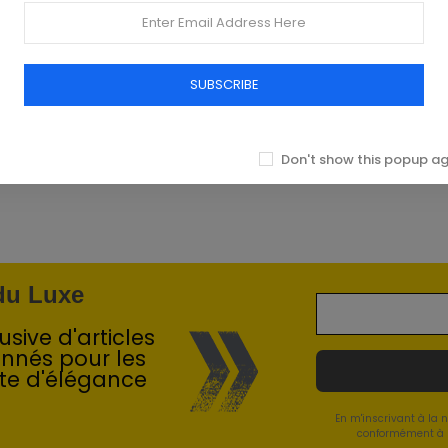
SUBSCRIBE
Don't show this popup a
 du Luxe
sive d'articles
onnés pour les
te d'élégance
En m'inscrivant à la 
conformément à l