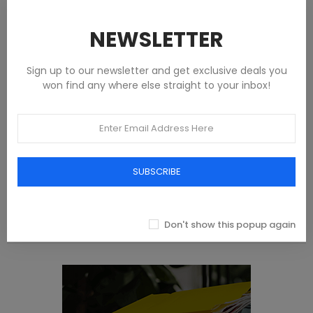
€133.00
NEWSLETTER
€51.00
Sign up to our newsletter and get exclusive deals you
Home
won find any where else straight to your inbox!
Abbigliamento
Scarpe
Borse e accessori
SUBSCRIBE
Femmes
Hommes
Enfants
Don't show this popup again