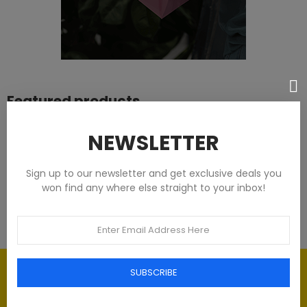
Featured products
Tommy Hilfiger Chemises - Homme -
NEWSLETTER
Blanches
Sign up to our newsletter and get exclusive deals you
€93.00
won find any where else straight to your inbox!
Élégance intemporelle : l'art du
SUBSCRIBE
Luxe