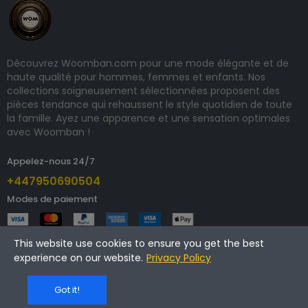
Découvrez Woomban.com pour une mode élégante et de
haute qualité pour hommes, femmes et enfants. Nos
collections soigneusement sélectionnées proposent des
pièces tendance qui rehaussent le style quotidien de toute
la famille. Ayez une apparence et une sensation optimales
avec Woomban !
Appelez-nous 24/7
+447950690504
Modes de paiement
This website use cookies to ensure you get the best
experience on our website.
Privacy Policy
Copyright © 2024 woomban.com. Tous droits réservés.
Got it!