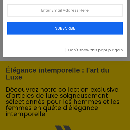
Tommy Hilfiger Chemises - Homme -
Blanches
SUBSCRIBE
€93.00
Don't show this popup again
Élégance intemporelle : l'art du
Luxe
Découvrez notre collection exclusive
d'articles de luxe soigneusement
sélectionnés pour les hommes et les
femmes en quête d'élégance
intemporelle