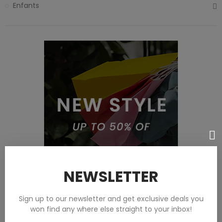
Enfants
NEWSLETTER
Sign up to our newsletter and get exclusive deals you
won find any where else straight to your inbox!
Featured products