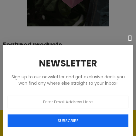
Featured products
Tommy Hilfiger Chemises - Homme -
NEWSLETTER
Blanches
Sign up to our newsletter and get exclusive deals you
€93.00
won find any where else straight to your inbox!
Élégance intemporelle : l'art du
SUBSCRIBE
Luxe