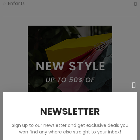
Enfants
NEWSLETTER
Sign up to our newsletter and get exclusive deals you
won find any where else straight to your inbox!
Featured products