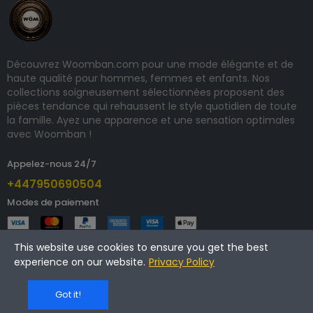
Découvrez Woomban.com pour une mode élégante et de
haute qualité pour hommes, femmes et enfants. Nos
collections soigneusement sélectionnées proposent des
pièces tendance qui rehaussent le style quotidien de toute
la famille. Ayez une apparence et une sensation optimales
avec Woomban !
Appelez-nous 24/7
+447950690504
Modes de paiement
This website use cookies to ensure you get the best
experience on our website.
Privacy Policy
Copyright © 2024 woomban.com. Tous droits réservés.
Got it!