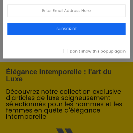
Tommy Hilfiger Chemises - Homme -
Blanches
SUBSCRIBE
€93.00
Don't show this popup again
Élégance intemporelle : l'art du
Luxe
Découvrez notre collection exclusive
d'articles de luxe soigneusement
sélectionnés pour les hommes et les
femmes en quête d'élégance
intemporelle