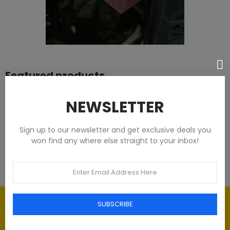
Featured products
Tommy Hilfiger Chemises - Homme -
NEWSLETTER
Blanches
Sign up to our newsletter and get exclusive deals you
€93.00
won find any where else straight to your inbox!
Élégance intemporelle : l'art du
SUBSCRIBE
Luxe