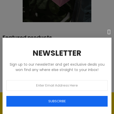
Featured products
Tommy Hilfiger Chemises - Homme -
NEWSLETTER
Blanches
Sign up to our newsletter and get exclusive deals you
€93.00
won find any where else straight to your inbox!
Élégance intemporelle : l'art du
SUBSCRIBE
Luxe