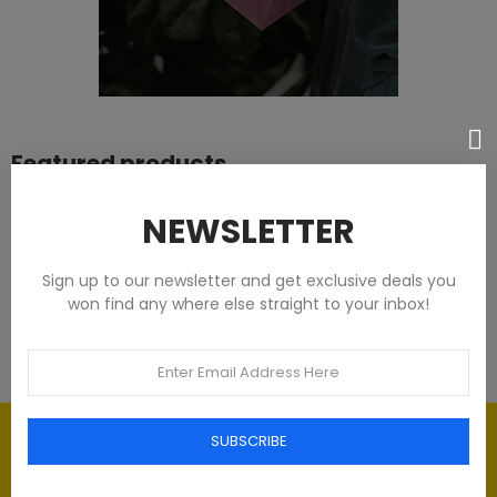
Featured products
Tommy Hilfiger Chemises - Homme -
NEWSLETTER
Blanches
Sign up to our newsletter and get exclusive deals you
€93.00
won find any where else straight to your inbox!
Élégance intemporelle : l'art du
SUBSCRIBE
Luxe