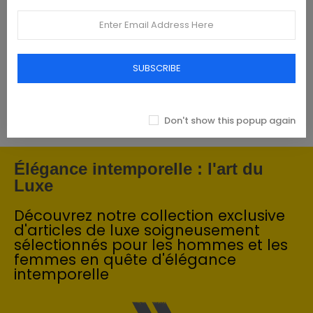
Tommy Hilfiger Chemises - Homme -
Blanches
SUBSCRIBE
€93.00
Don't show this popup again
Élégance intemporelle : l'art du
Luxe
Découvrez notre collection exclusive
d'articles de luxe soigneusement
sélectionnés pour les hommes et les
femmes en quête d'élégance
intemporelle