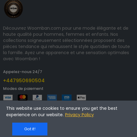
Découvrez Woomban.com pour une mode élégante et de
haute qualité pour hommes, femmes et enfants. Nos
collections soigneusement sélectionnées proposent des
pièces tendance qui rehaussent le style quotidien de toute
la famille. Ayez une apparence et une sensation optimales
avec Woomban !
Appelez-nous 24/7
+447950690504
Modes de paiement
This website use cookies to ensure you get the best
experience on our website.
Privacy Policy
Copyright © 2024 woomban.com. Tous droits réservés.
Got it!