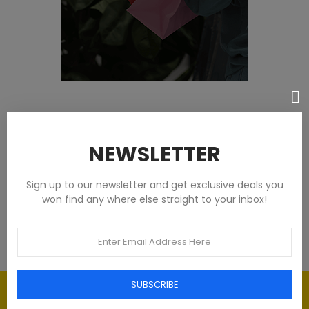
Featured products
NEWSLETTER
Tommy Hilfiger Chemises - Homme -
Blanches
Sign up to our newsletter and get exclusive deals you
won find any where else straight to your inbox!
93,00 €
SUBSCRIBE
Élégance intemporelle : l'art du