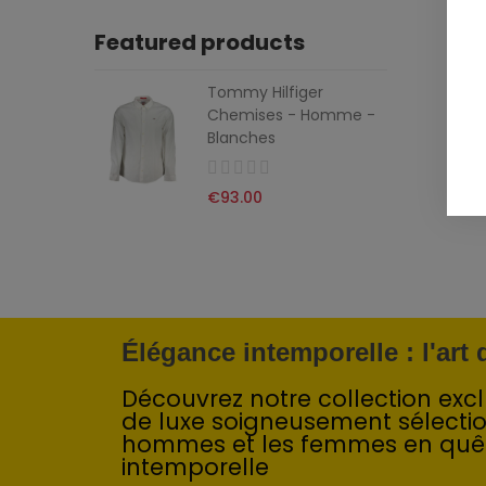
Featured products
Tommy Hilfiger
Chemises - Homme -
Blanches
€93.00
Élégance intemporelle : l'art
Découvrez notre collection exclu
de luxe soigneusement sélecti
hommes et les femmes en quê
intemporelle