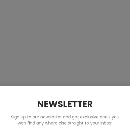
NEWSLETTER
Sign up to our newsletter and get exclusive deals you
won find any where else straight to your inbox!