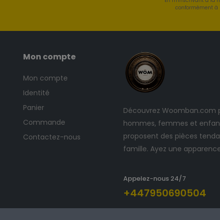
En m'inscrivant à la 
conformément à l
Mon compte
Mon compte
Identité
Panier
Découvrez Woomban.com po
Commande
hommes, femmes et enfants
proposent des pièces tendan
Contactez-nous
famille. Ayez une apparenc
Appelez-nous 24/7
+447950690504