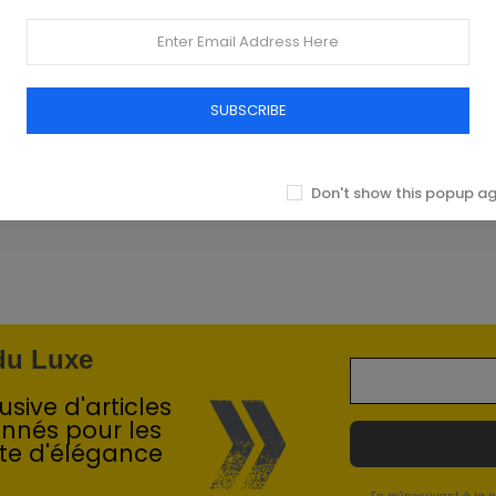
SUBSCRIBE
Don't show this popup a
 du Luxe
sive d'articles
onnés pour les
te d'élégance