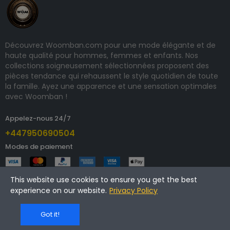
Découvrez Woomban.com pour une mode élégante et de
haute qualité pour hommes, femmes et enfants. Nos
collections soigneusement sélectionnées proposent des
pièces tendance qui rehaussent le style quotidien de toute
la famille. Ayez une apparence et une sensation optimales
avec Woomban !
Appelez-nous 24/7
+447950690504
Modes de paiement
This website use cookies to ensure you get the best
experience on our website.
Privacy Policy
Copyright © 2025 woomban.com. Tous droits réservés.
Got it!