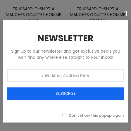
TRUSSARDI T-SHIRT À
TRUSSARDI T-SHIRT À
MANCHES COURTES HOMME
MANCHES COURTES HOMME
BLEU
ORANGE
Vêtements
Vêtements
NEWSLETTER
75,00 €
75,00 €
Sign up to our newsletter and get exclusive deals you
won find any where else straight to your inbox!
SUBSCRIBE
Don't show this popup again