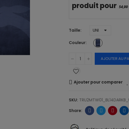
produit pour
54,00
Taille
Couleur
AJOUTER AU PA
favorite_border
Ajouter pour comparer
SKU:
TRU2MTW01_BL14DARKB_