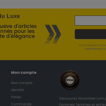
 du Luxe
sive d'articles
onnés pour les
te d'élégance
En m'inscrivant à la 
conformément à l
Mon compte
Mon compte
Identité
Panier
Découvrez Woomban.com po
Commande
hommes, femmes et enfants