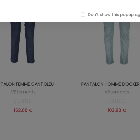
Don't show this popup a
NTALON FEMME GANT BLEU
PANTALON HOMME DOCKERS
Vêtements
Vêtements
162,00 €
103,00 €