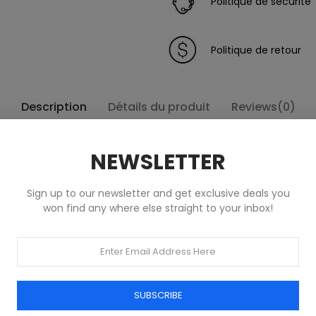
Politique de sécurité
Politique de retour
Description
Détails du produit
Reviews(0)
NEWSLETTER
Sign up to our newsletter and get exclusive deals you
won find any where else straight to your inbox!
Produits dans la même catégorie
SUBSCRIBE