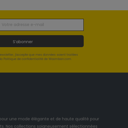
S’abonner
newsletter, j'accepte que mes données soient traitées
a Politique de confidentialité de Woomban.com.
ur une mode élégante et de haute qualité pour
. Nos collections soigneusement sélectionnées