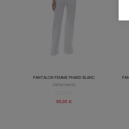
URPHY &
PANTALON FEMME PHARD BLANC
PA
Vêtements
90,00 €