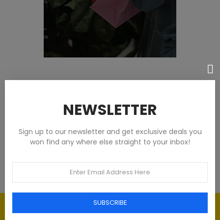
Featured products
NEWSLETTER
Tommy Hilfiger Chemises - Homme -
Blanches
Sign up to our newsletter and get exclusive deals you
won find any where else straight to your inbox!
93,00 €
SUBSCRIBE
Élégance intemporelle : l'art du