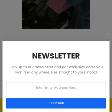
Featured products
NEWSLETTER
Tommy Hilfiger Chemises - Homme -
Blanches
Sign up to our newsletter and get exclusive deals you
won find any where else straight to your inbox!
93,00 €
SUBSCRIBE
Élégance intemporelle : l'art du