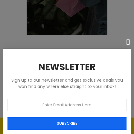
Featured products
NEWSLETTER
Tommy Hilfiger Chemises - Homme -
Blanches
Sign up to our newsletter and get exclusive deals you
won find any where else straight to your inbox!
93,00 €
SUBSCRIBE
Élégance intemporelle : l'art du