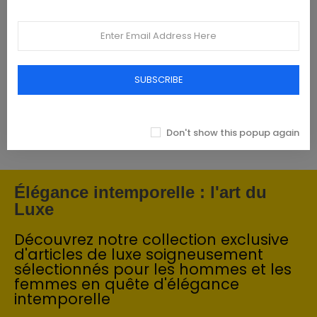
Featured products
Tommy Hilfiger Chemises - Homme -
Blanches
SUBSCRIBE
93,00 €
Don't show this popup again
Élégance intemporelle : l'art du
Luxe
Découvrez notre collection exclusive
d'articles de luxe soigneusement
sélectionnés pour les hommes et les
femmes en quête d'élégance
intemporelle