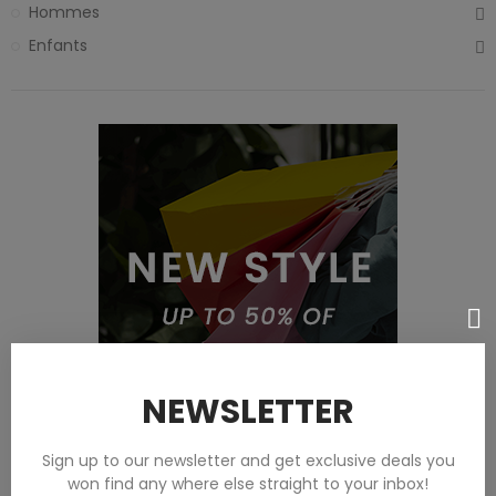
Hommes
Enfants
NEWSLETTER
Sign up to our newsletter and get exclusive deals you
won find any where else straight to your inbox!