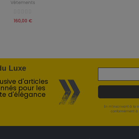
Vêtements
160,00 €
 du Luxe
sive d'articles
onnés pour les
te d'élégance
En m'inscrivant à la 
conformément à l