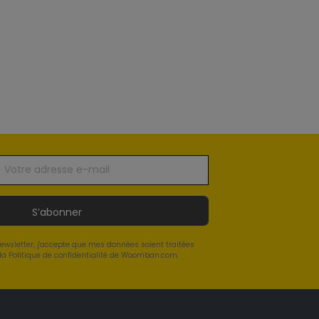
S’abonner
newsletter, j'accepte que mes données soient traitées
a Politique de confidentialité de Woomban.com.