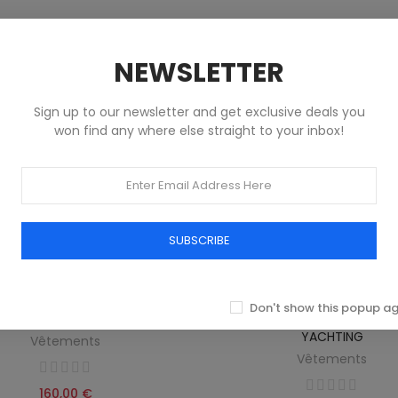
NEWSLETTER
Sign up to our newsletter and get exclusive deals you
won find any where else straight to your inbox!
SUBSCRIBE
Don't show this popup a
LEUE FEMME MARINA YACHTING
VESTE NOIRE POUR HOMME 
YACHTING
Vêtements
Vêtements
160,00 €