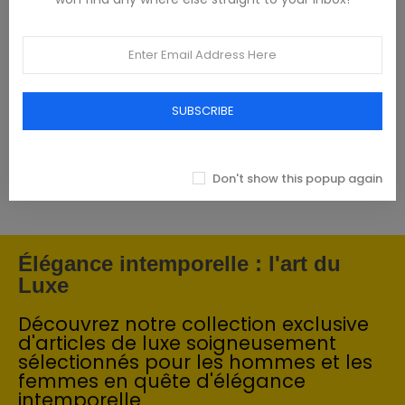
Featured products
Tommy Hilfiger Chemises - Homme -
Blanches
SUBSCRIBE
93,00 €
Don't show this popup again
Élégance intemporelle : l'art du
Luxe
Découvrez notre collection exclusive
d'articles de luxe soigneusement
sélectionnés pour les hommes et les
femmes en quête d'élégance
intemporelle