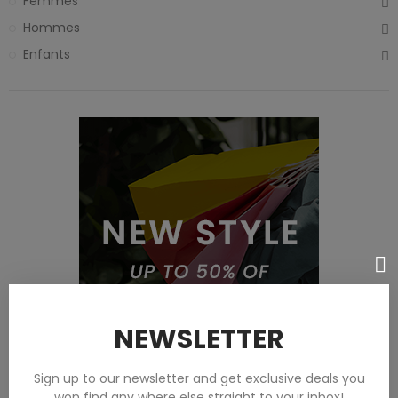
Femmes
Hommes
Enfants
NEWSLETTER
Sign up to our newsletter and get exclusive deals you
won find any where else straight to your inbox!