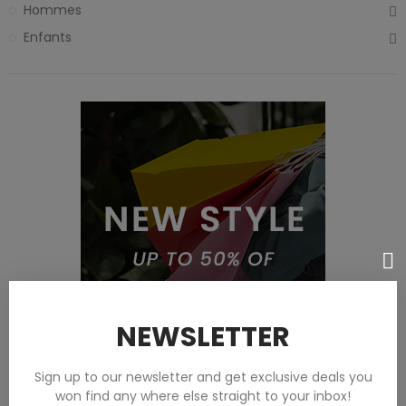
Hommes
Enfants
NEWSLETTER
Sign up to our newsletter and get exclusive deals you
won find any where else straight to your inbox!