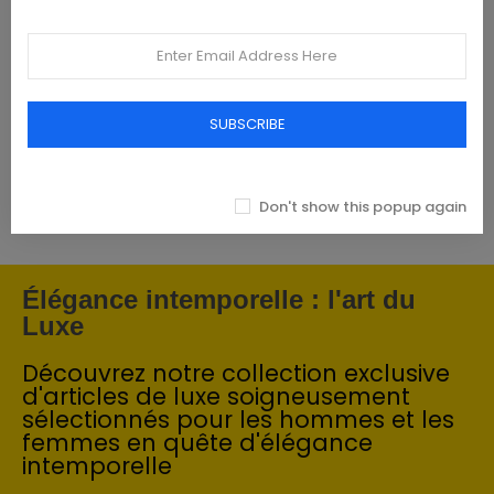
Featured products
Tommy Hilfiger Chemises - Homme -
Blanches
SUBSCRIBE
€93.00
Don't show this popup again
Élégance intemporelle : l'art du
Luxe
Découvrez notre collection exclusive
d'articles de luxe soigneusement
sélectionnés pour les hommes et les
femmes en quête d'élégance
intemporelle